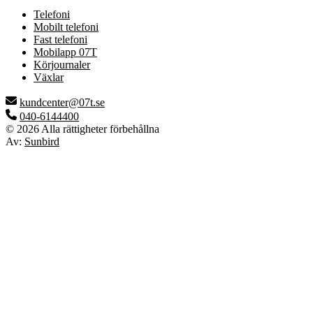
Telefoni
Mobilt telefoni
Fast telefoni
Mobilapp 07T
Körjournaler
Växlar
kundcenter@07t.se
040-6144400
© 2026 Alla rättigheter förbehållna
Av:
Sunbird